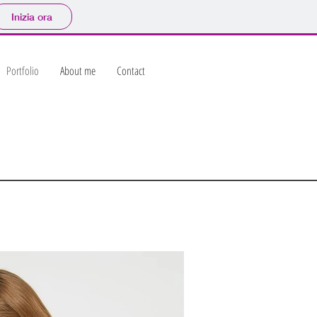
Inizia ora
Portfolio
About me
Contact