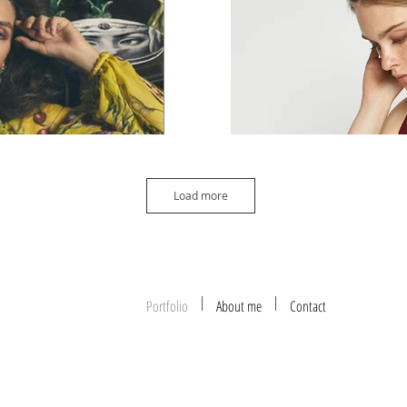
Load more
Portfolio
About me
Contact